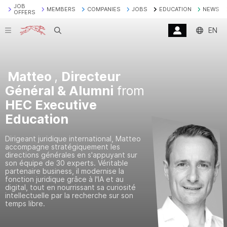
JOB
MEMBERS
COMPANIES
JOBS
EDUCATION
NEWS
OFFERS
Search
EN
Matteo
,
Directeur
Général & Alumni
from
HEC Executive
Education
Dirigeant juridique international, Matteo
accompagne stratégiquement les
directions générales en s'appuyant sur
son équipe de 30 experts. Véritable
partenaire business, il modernise la
fonction juridique grâce à l'IA et au
digital, tout en nourrissant sa curiosité
intellectuelle par la recherche sur son
temps libre.