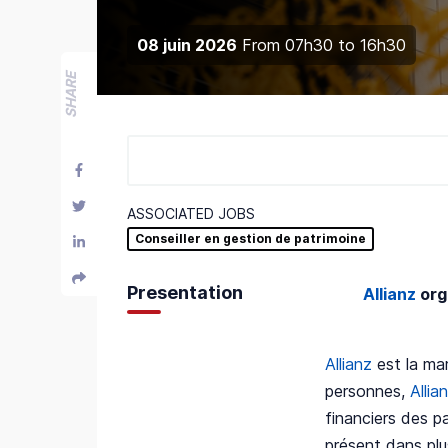
08 juin 2026
From
07h30
to
16h30
SHARE
ASSOCIATED JOBS
Conseiller en gestion de patrimoine
Presentation
Allianz
org
Allianz
est la ma
personnes,
Allia
financiers des p
présent dans plus