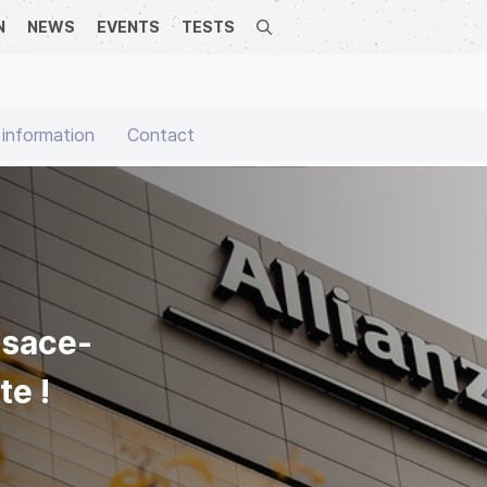
N
NEWS
EVENTS
TESTS
Search
 information
Contact
lsace-
te !