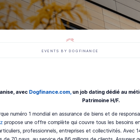
EVENTS BY DOGFINANCE
anise, avec
Dogfinance.com,
un job dating dédié au méti
Patrimoine H/F.
rque numéro 1 mondial en assurance de biens et de responsa
nz
propose une offre complète qui couvre tous les besoins en
articuliers, professionnels, entreprises et collectivités. Ave
 de 70 pays, au service de 86 millions de clients. Assureur gé