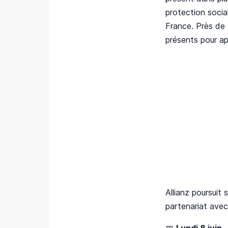
protection socia
France. Près de 
présents pour ap
Allianz poursuit
partenariat avec
📅
Lundi 8 juin