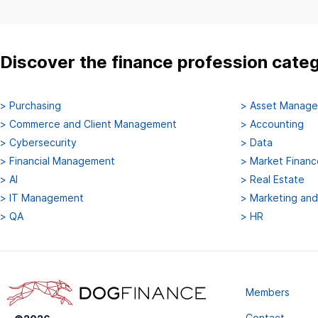
Discover the finance profession cate
>
Purchasing
>
Asset Manag
>
Commerce and Client Management
>
Accounting
>
Cybersecurity
>
Data
>
Financial Management
>
Market Financ
>
AI
>
Real Estate
>
IT Management
>
Marketing an
>
QA
>
HR
Members
Contact