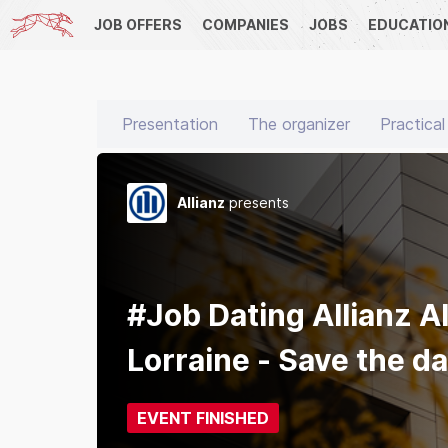
JOB OFFERS
COMPANIES
JOBS
EDUCATIO
Presentation
The organizer
Practical
Allianz
presents
#Job Dating Allianz A
Lorraine - Save the da
EVENT FINISHED