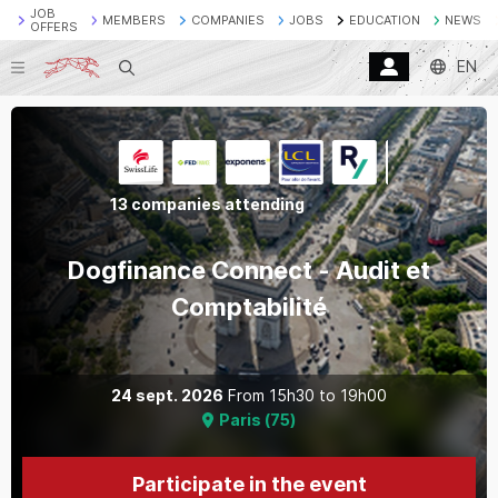
JOB
MEMBERS
COMPANIES
JOBS
EDUCATION
NEWS
OFFERS
EN
Search
13 companies attending
Dogfinance Connect - Audit et
Comptabilité
24 sept. 2026
From
15h30
to
19h00
Paris
(
75
)
Participate in the event