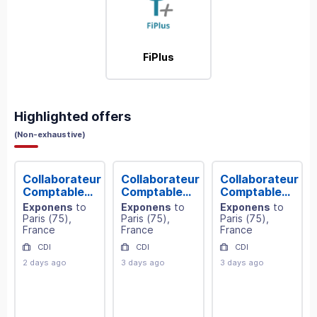
FiPlus
Highlighted offers
(
Non-exhaustive
)
Collaborateur
Collaborateur
Collaborateur
Comptable
Comptable
Comptable
débutant -
Confirmé -
Confirmé -
Exponens
to
Exponens
to
Exponens
to
Paris 12e
Expertise
Paris 12e
Paris
(
75
)
,
Paris
(
75
)
,
Paris
(
75
)
,
(F/H)
Comptable -
(F/H)
France
France
France
CSE - Paris -
CDI
CDI
CDI
H/F
2 days ago
3 days ago
3 days ago