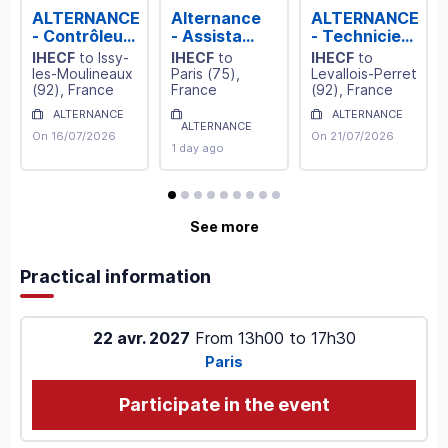
ALTERNANCE
Alternance
ALTERNANCE
- Contrôleur
- Assistant
- Technicien
Financier
comptable
de
IHECF
to
Issy-
IHECF
to
IHECF
to
(H/F)
Production
les-Moulineaux
Paris
(
75
)
,
Levallois-Perret
Comptable
(
92
)
, France
France
(
92
)
, France
(H/F)
ALTERNANCE
ALTERNANCE
ALTERNANCE
On 16/07/2026
On 21/07/2026
1 day ago
avis
avis
avis
avis
avis
avis
avis
avis
avis
See more
Practical information
22 avr. 2027
From
13h00
to
17h30
Paris
Participate in the event