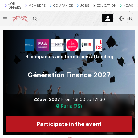
JOB
MEMBERS
COMPANIES
JOBS
EDUCATION
NEWS
OFFERS
EN
Search
6 companies and formations attending
Génération Finance 2027
22 avr. 2027
From
13h00
to
17h30
Paris
(
75
)
Participate in the event