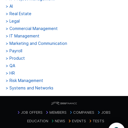
>
AI
>
Real Estate
>
Legal
>
Commercial Management
>
IT Management
>
Marketing and Communication
>
Payroll
>
Product
>
QA
>
HR
>
Risk Management
>
Systems and Networks
JOB OFFERS
MEMBERS
COMPANIES
JOBS
EDUCATION
NEWS
EVENTS
TESTS