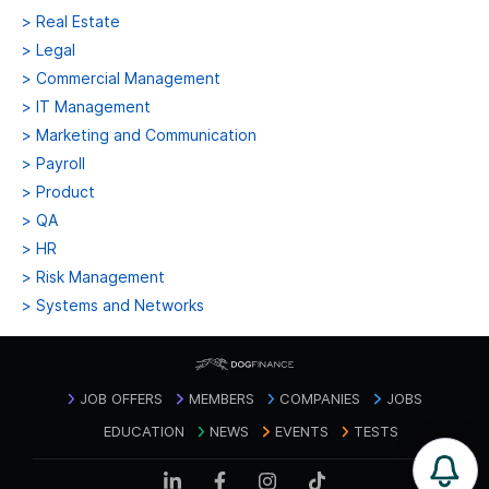
>
Real Estate
>
Legal
>
Commercial Management
>
IT Management
>
Marketing and Communication
>
Payroll
>
Product
>
QA
>
HR
>
Risk Management
>
Systems and Networks
JOB OFFERS
MEMBERS
COMPANIES
JOBS
EDUCATION
NEWS
EVENTS
TESTS