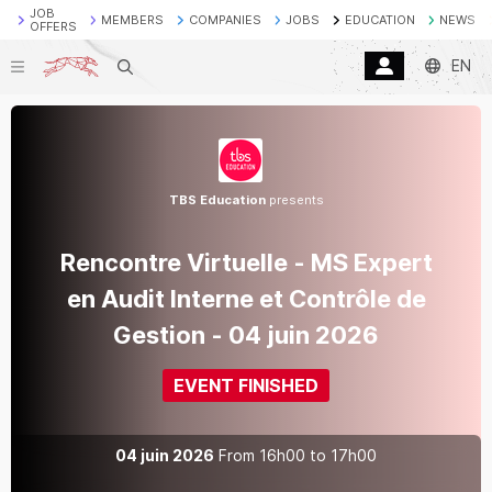
JOB
MEMBERS
COMPANIES
JOBS
EDUCATION
NEWS
OFFERS
EN
Search
TBS Education
presents
Rencontre Virtuelle - MS Expert
en Audit Interne et Contrôle de
Gestion - 04 juin 2026
EVENT FINISHED
04 juin 2026
From
16h00
to
17h00