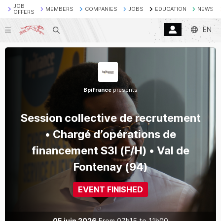
JOB
MEMBERS
COMPANIES
JOBS
EDUCATION
NEWS
OFFERS
EN
Search
Bpifrance
presents
Session collective de recrutement
• Chargé d’opérations de
financement S3I (F/H) • Val de
Fontenay (94)
EVENT FINISHED
05 juin 2026
From
07h15
to
11h00