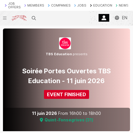
JOB
MEMBERS
COMPANIES
JOBS
EDUCATION
NEWS
OFFERS
EN
Search
TBS Education
presents
Soirée Portes Ouvertes TBS
Education - 11 juin 2026
EVENT FINISHED
11 juin 2026
From
16h00
to
18h00
Quint-Fonsegrives
(
31
)