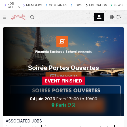
JOB
MEMBERS
COMPANIES
JOBS
EDUCATION
NEWS
OFFERS
EN
Search
Financia Business School
presents
Soirée Portes Ouvertes
EVENT FINISHED
04 juin 2026
From
17h00
to
19h00
Paris
(
75
)
ASSOCIATED JOBS