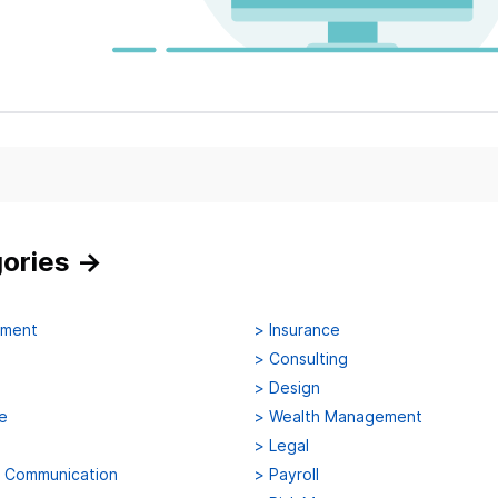
gories
→
ement
>
Insurance
>
Consulting
>
Design
e
>
Wealth Management
>
Legal
d Communication
>
Payroll