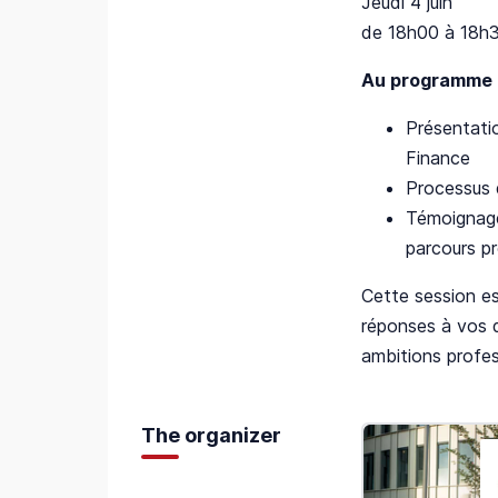
Jeudi 4 juin
de 18h00 à 18h
Au programme 
Présentati
Finance
Processus 
Témoignage
parcours p
Cette session e
réponses à vos 
ambitions profes
The organizer