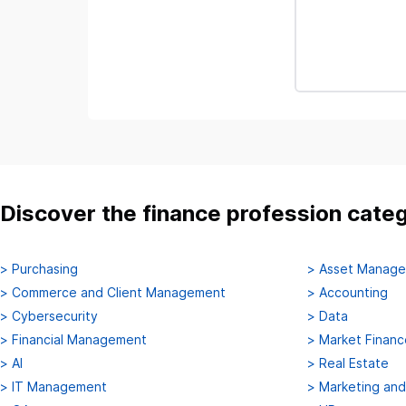
Discover the finance profession cate
>
Purchasing
>
Asset Manag
>
Commerce and Client Management
>
Accounting
>
Cybersecurity
>
Data
>
Financial Management
>
Market Financ
>
AI
>
Real Estate
>
IT Management
>
Marketing an