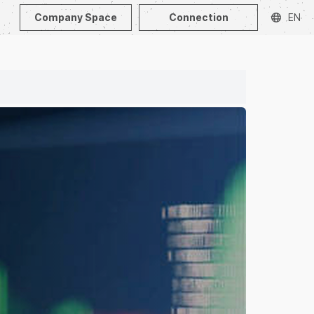
Company Space
Connection
EN