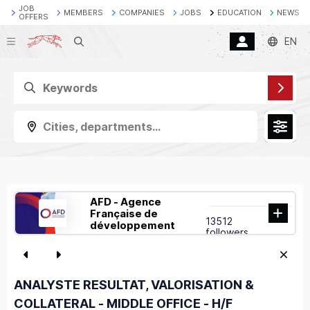
JOB
MEMBERS
COMPANIES
JOBS
EDUCATION
NEWS
OFFERS
Search
EN
Cities, departments...
AFD - Agence
Française de
13512
développement
followers
ANALYSTE RESULTAT, VALORISATION &
COLLATERAL - MIDDLE OFFICE - H/F