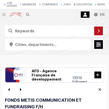
JOB
MEMBERS
COMPANIES
JOBS
EDUCATION
NEWS
OFFERS
Search
EN
Cities, departments...
AFD - Agence
Française de
13510
développement
followers
FONDS METIS COMMUNICATION ET
FUNDRAISING F/H