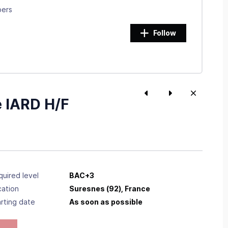
bers
Follow
 IARD H/F
uired level
BAC+3
cation
Suresnes
(92),
France
rting date
As soon as possible