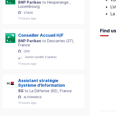
BNP Paribas
to
Hesperange
,
L’
Luxembourg
STAGE
La
11 hours ago
Find u
Conseiller Accueil H/F
BNP Paribas
to
Descartes
(
37
)
,
France
CDD
Junior (under 3 years)
11 hours ago
Assistant stratégie
Système d'Information
SG
to
La Défense
(
92
)
, France
ALTERNANCE
11 hours ago