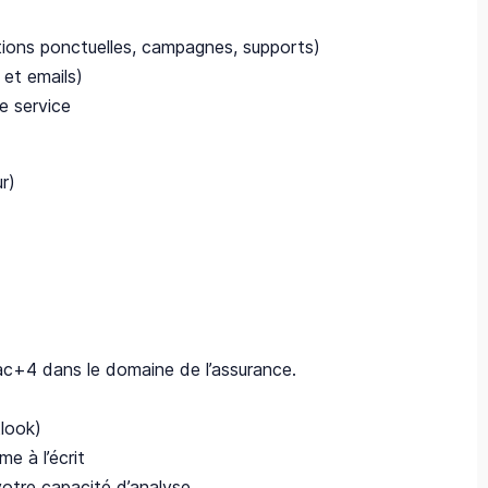
tions ponctuelles, campagnes, supports)
 et emails)
de service
r)
ac+4 dans le domaine de l’assurance.
tlook)
e à l’écrit
votre capacité d’analyse