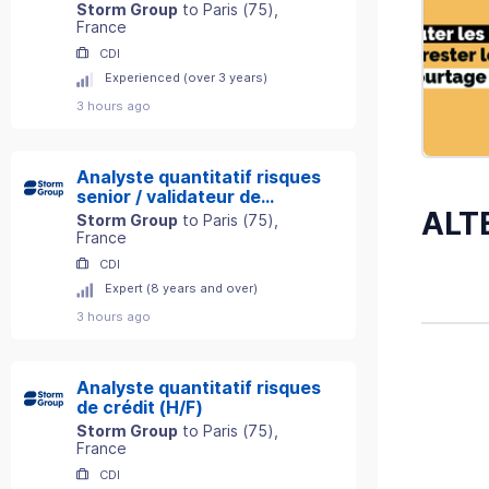
Storm Group
to
Paris
(
75
)
,
France
CDI
Experienced (over 3 years)
3 hours ago
Analyste quantitatif risques
senior / validateur de
ALT
modèles (H/F)
Storm Group
to
Paris
(
75
)
,
France
CDI
Expert (8 years and over)
3 hours ago
Analyste quantitatif risques
de crédit (H/F)
Storm Group
to
Paris
(
75
)
,
France
CDI