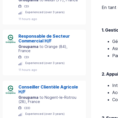
CDI
En tant 
Experienced (over 3 years)
11 hours ago
1. Gesti
Responsable de Secteur
Commercial H/F
Gé
Groupama
to
Orange
(
84
)
,
As
France
Par
CDI
Experienced (over 3 years)
11 hours ago
2. Appui
Int
Conseiller Clientèle Agricole
H/F
Ac
Groupama
to
Nogent-le-Rotrou
Co
(
28
)
, France
CDD
Experienced (over 3 years)
3. Supp