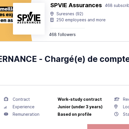
SPVIE Assurances
468 subscri
Suresnes
(92)
250 employees and more
468 followers
ERNANCE - Chargé(e) de compte
Contract
Work-study contract
Req
Experience
Junior (under 3 years)
Lo
Remuneration
Based on profile
Sta