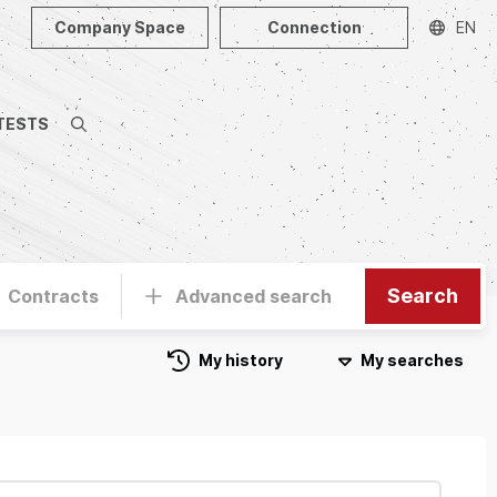
Company Space
Connection
EN
TESTS
Search
Search
Contracts
Advanced search
My history
My searches