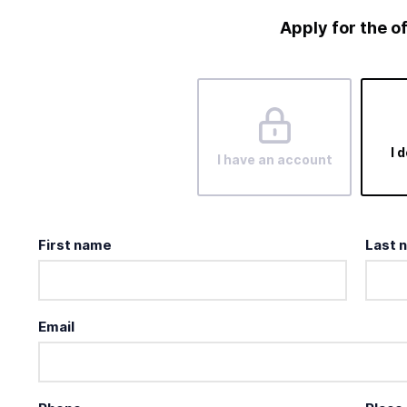
Apply for the o
I 
I have an account
First name
Last 
Email