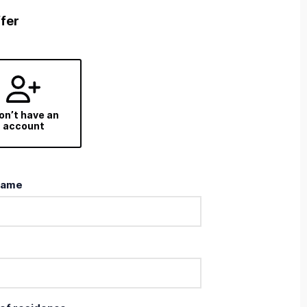
ffer
don’t have an
account
name