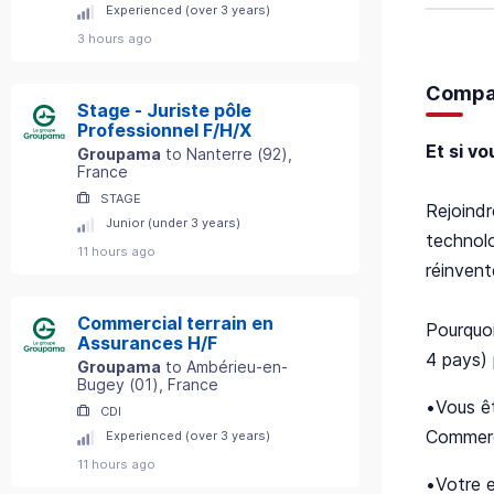
Experienced (over 3 years)
3 hours ago
Compan
Stage - Juriste pôle
Professionnel F/H/X
Et si v
Groupama
to
Nanterre
(
92
)
,
France
STAGE
Rejoindr
Junior (under 3 years)
technolo
11 hours ago
réinvent
Commercial terrain en
Pourquoi
Assurances H/F
4 pays) 
Groupama
to
Ambérieu-en-
Bugey
(
01
)
, France
•Vous êt
CDI
Commerci
Experienced (over 3 years)
11 hours ago
•Votre e