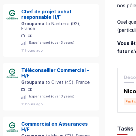
nos pôle
Chef de projet achat
responsable H/F
Quel que
Groupama
to
Nanterre
(
92
)
,
France
(particul
CDI
Vous êt
Experienced (over 3 years)
futur s
11 hours ago
Téléconseiller Commercial -
H/F
Décou
Groupama
to
Olivet
(
45
)
, France
CDI
Nico
Experienced (over 3 years)
Portr
11 hours ago
Commercial en Assurances
Tasks
H/F
Groupama
to
Melun
(
77
)
, France