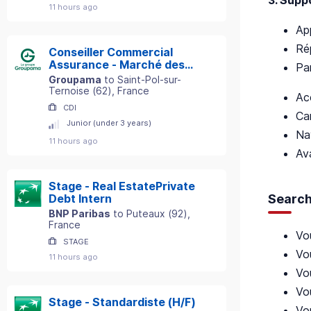
11 hours ago
Ap
Rép
Conseiller Commercial
Assurance - Marché des
Par
Particuliers - Secteur St-
Groupama
to
Saint-Pol-sur-
Pol-sur-Ternoise (62) H/F
Ternoise
(
62
)
, France
Ac
CDI
Car
Junior (under 3 years)
Na
11 hours ago
Av
Stage - Real EstatePrivate
Search
Debt Intern
BNP Paribas
to
Puteaux
(
92
)
,
France
Vo
STAGE
Vo
11 hours ago
Vou
Vou
Stage - Standardiste (H/F)
Vo