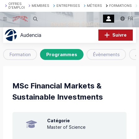
OFFRES
MEMBRES
ENTREPRISES
MÉTIERS
FORMATIONS
D'EMPLOI
FR
Recherche
Audencia
Suivre
Formation
Programmes
Évènements
A
MSc Financial Markets &
Sustainable Investments
Catégorie
Master of Science