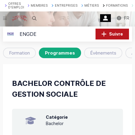
OFFRES
MEMBRES
ENTREPRISES
MÉTIERS
FORMATIONS
D'EMPLOI
FR
Recherche
ENGDE
Suivre
Formation
Programmes
Évènements
A
BACHELOR CONTRÔLE DE
GESTION SOCIALE
Catégorie
Bachelor