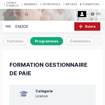
OFFRES
MEMBRES
ENTREPRISES
MÉTIERS
FORMATIONS
D'EMPLOI
FR
Recherche
ENGDE
Suivre
Formation
Programmes
Évènements
A
FORMATION GESTIONNAIRE
DE PAIE
Catégorie
Licence