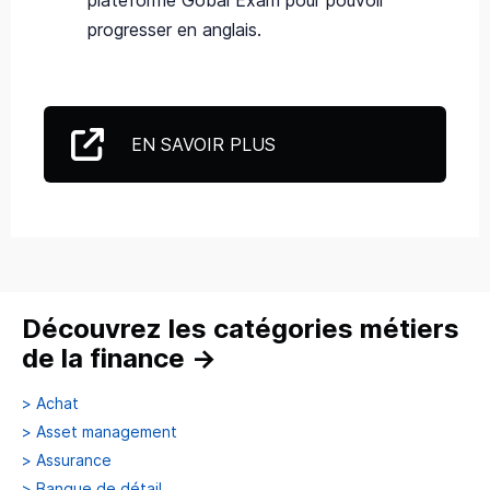
plateforme Gobal Exam pour pouvoir
progresser en anglais.
EN SAVOIR PLUS
Découvrez les catégories métiers
de la finance
→
>
Achat
>
Asset management
>
Assurance
>
Banque de détail