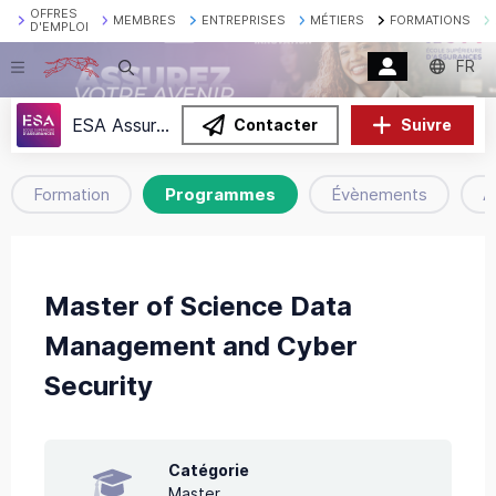
OFFRES
MEMBRES
ENTREPRISES
MÉTIERS
FORMATIONS
D'EMPLOI
FR
Recherche
ESA Assurances
Contacter
Suivre
Formation
Programmes
Évènements
A
Master of Science Data
Management and Cyber
Security
Catégorie
Master