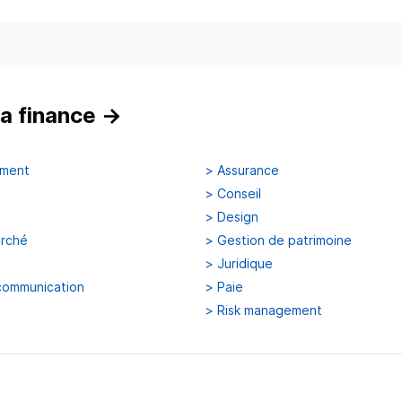
a finance
→
ement
>
Assurance
>
Conseil
>
Design
arché
>
Gestion de patrimoine
>
Juridique
communication
>
Paie
>
Risk management