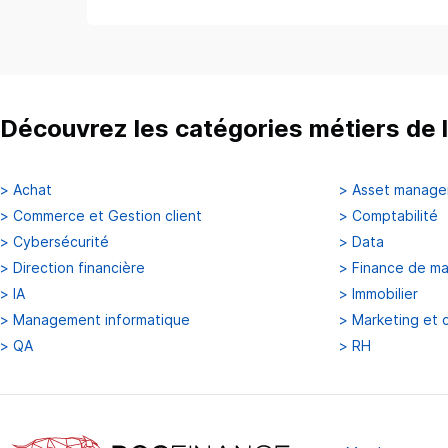
Découvrez les catégories métiers de l
>
Achat
>
Asset manag
>
Commerce et Gestion client
>
Comptabilité
>
Cybersécurité
>
Data
>
Direction financière
>
Finance de m
>
IA
>
Immobilier
>
Management informatique
>
Marketing et 
>
QA
>
RH