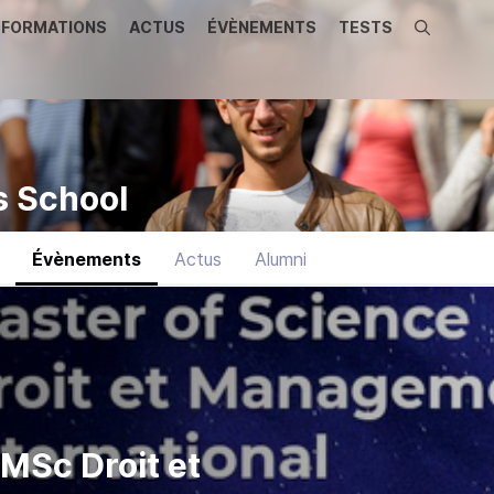
FORMATIONS
ACTUS
ÉVÈNEMENTS
TESTS
Recherche
s School
Évènements
Actus
Alumni
 MSc Droit et