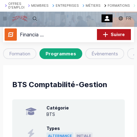
OFFRES
MEMBRES
ENTREPRISES
MÉTIERS
FORMATIONS
D'EMPLOI
FR
Recherche
Financia Business School
Suivre
Formation
Programmes
Évènements
A
BTS Comptabilité-Gestion
Catégorie
BTS
Types
ALTERNANCE
INITIALE