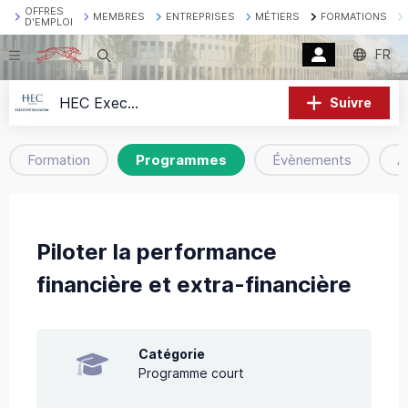
OFFRES
MEMBRES
ENTREPRISES
MÉTIERS
FORMATIONS
D'EMPLOI
FR
Recherche
HEC Executive Education
Suivre
Formation
Programmes
Évènements
A
Piloter la performance
financière et extra-financière
Catégorie
Programme court