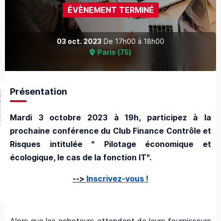
ÉVÈNEMENT TERMINÉ
03 oct. 2023
De
17h00
à
18h00
Paris
(
75
)
Présentation
GER
Mardi 3 octobre 2023 à 19h, participez à la
prochaine conférence du Club Finance Contrôle et
Risques intitulée " Pilotage économique et
écologique, le cas de la fonction IT".
-->
Inscrivez-vous !