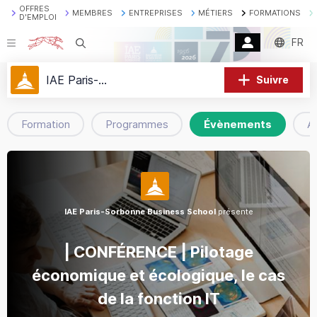
OFFRES
MEMBRES
ENTREPRISES
MÉTIERS
FORMATIONS
D'EMPLOI
FR
Recherche
IAE Paris-Sorbonne Business School
Suivre
Formation
Programmes
Évènements
A
IAE Paris-Sorbonne Business School
présente
| CONFÉRENCE | Pilotage
économique et écologique, le cas
de la fonction IT