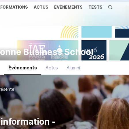
FORMATIONS
ACTUS
ÉVÈNEMENTS
TESTS
Recherche
bonne Business School
Évènements
Actus
Alumni
résente
'information -