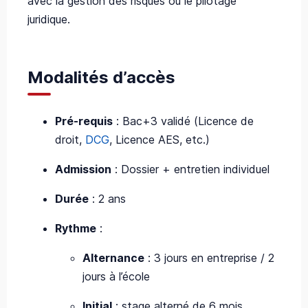
avec la gestion des risques ou le pilotage
juridique.
Modalités d’accès
Pré-requis
: Bac+3 validé (Licence de
droit,
DCG
, Licence AES, etc.)
Admission
: Dossier + entretien individuel
Durée
: 2 ans
Rythme
:
Alternance
: 3 jours en entreprise / 2
jours à l’école
Initial
: stage alterné de 6 mois