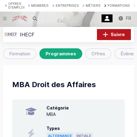
OFFRES
MEMBRES
ENTREPRISES
MÉTIERS
FORMATIONS
D'EMPLOI
FR
Recherche
IHECF
Suivre
Formation
Programmes
Offres
Évènem
MBA Droit des Affaires
Catégorie
MBA
Types
ALTERNANCE
INITIALE