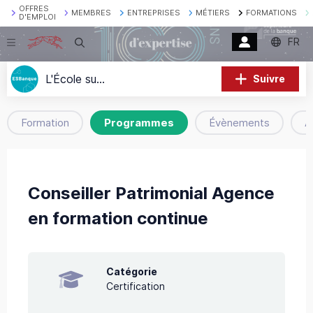
OFFRES
MEMBRES
ENTREPRISES
MÉTIERS
FORMATIONS
D'EMPLOI
FR
Recherche
L'École supérieure de la banque
Suivre
Formation
Programmes
Évènements
A
Conseiller Patrimonial Agence
en formation continue
Catégorie
Certification