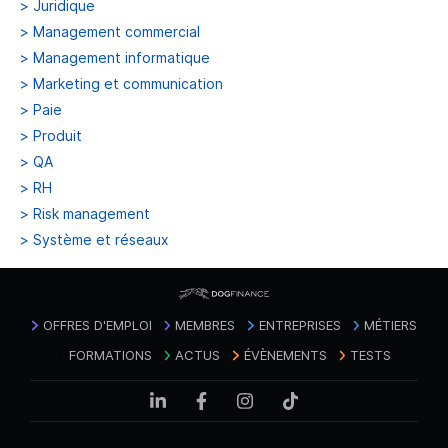
>
Juridique
>
Management commercial
>
Management informatique
>
Marketing et communication
>
Paie
>
Produit
>
QA
>
RH
>
Risk management
>
Système et réseaux
OFFRES D'EMPLOI
MEMBRES
ENTREPRISES
MÉTIERS
FORMATIONS
ACTUS
ÉVÈNEMENTS
TESTS