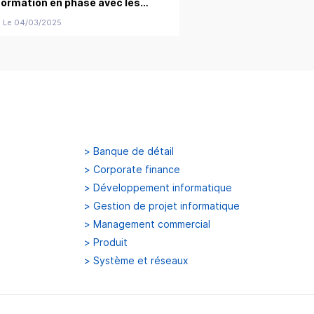
formation en phase avec les
évolutions du marché
Le 04/03/2025
>
Banque de détail
>
Corporate finance
>
Développement informatique
>
Gestion de projet informatique
>
Management commercial
>
Produit
>
Système et réseaux