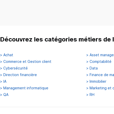
Découvrez les catégories métiers de l
>
Achat
>
Asset manag
>
Commerce et Gestion client
>
Comptabilité
>
Cybersécurité
>
Data
>
Direction financière
>
Finance de m
>
IA
>
Immobilier
>
Management informatique
>
Marketing et 
>
QA
>
RH