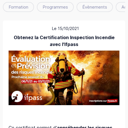
Formation
Programmes
Évènements
Ac
Le 15/10/2021
Obtenez la Certification Inspection Incendie
avec l'Ifpass
Ce certificat permet d'
appréhender les risques