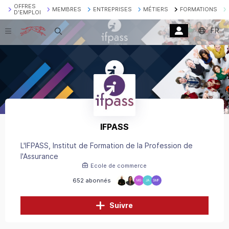
OFFRES
MEMBRES
ENTREPRISES
MÉTIERS
FORMATIONS
D'EMPLOI
FR
Recherche
IFPASS
L'IFPASS, Institut de Formation de la Profession de
l'Assurance
Ecole de commerce
652 abonnés
MG
JA
SMF
Suivre