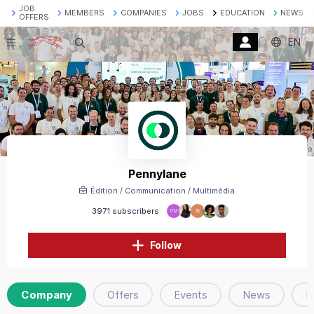
JOB
MEMBERS
COMPANIES
JOBS
EDUCATION
NEWS
OFFERS
EN
Search
Pennylane
Édition / Communication / Multimédia
3971 subscribers
CM
IS
Follow
Company
Offers
Events
News
P