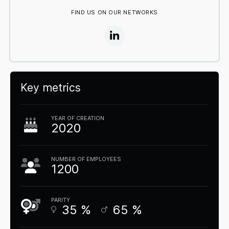
FIND US ON OUR NETWORKS
Key metrics
YEAR OF CREATION
2020
NUMBER OF EMPLOYEES
1200
PARITY
35
%
65
%