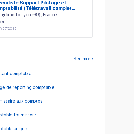
cialiste Support Pilotage et
Spécialiste Su
ptabilité (Télétravail complet
Comptabilité (
sible - Lyon)
possible - Cle
nylane
to
Lyon
(
69
)
, France
Pennylane
to
Cl
CDI
CDI
1/07/2026
On 21/07/2026
See more
stant comptable
gé de reporting comptable
issaire aux comptes
table fournisseur
table unique