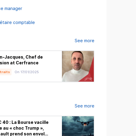
ce manager
étaire comptable
See more
n-Jacques, Chef de
Sarah, Comptab
sion at Cerfrance
Crystal
traits
On 17/01/2025
Portraits
On 30/
See more
 40 : La Bourse vacille
Ce que Wall Stre
e au « choc Trump »,
Le plan secret d
ault prend son envol
l'alliance BitMi