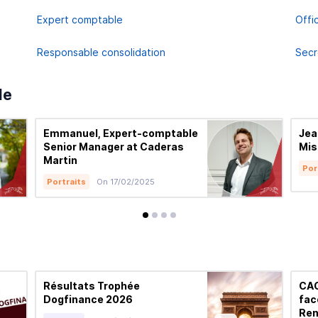
Expert comptable
Offi
Responsable consolidation
Secr
le
Emmanuel, Expert-comptable
Jea
Senior Manager at Caderas
Mis
Martin
Por
Portraits
On 17/02/2025
avis
avis
avis
avis
Résultats Trophée
CAC
Dogfinance 2026
fac
Ren