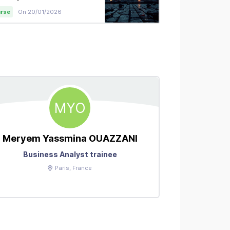
itaire
rse
On 20/01/2026
Economie
On 19
MYO
Meryem
Yassmina OUAZZANI
l
Business Analyst trainee
Paris
, France