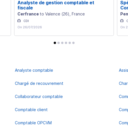
Analyste de gestion comptable et
Spé
fiscale
Com
pos
Cerfrance
to
Valence
(
26
)
, France
Pen
CDI
On 26/07/2026
On 2
avis
avis
avis
avis
avis
avis
Analyste comptable
Assi
Chargé de recouvrement
Char
Collaborateur comptable
Comm
Comptable client
Comp
Comptable OPCVM
Comp