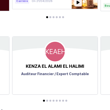
Carrière
On 21/04/2026
mil
Bou
avis
avis
avis
avis
avis
avis
KEAEH
KENZA
EL ALAMI EL HALIMI
Auditeur Financier / Expert Comptable
avis
avis
avis
avis
avis
avis
avis
avis