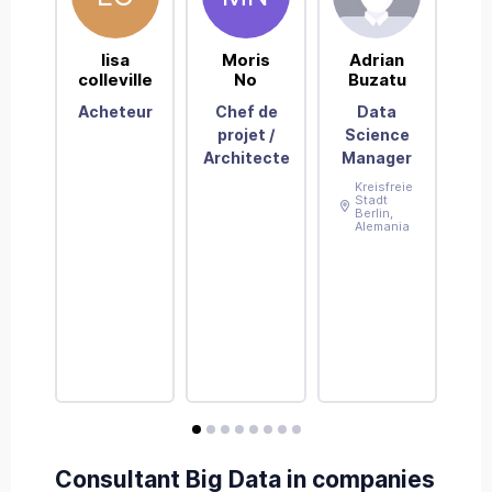
lisa
Moris
Adrian
K
colleville
No
Buzatu
Acheteur
Chef de
Data
Co
projet /
Science
g
Architecte
Manager
Kreisfreie
Stadt
Berlin
,
Alemania
avis
avis
avis
avis
avis
avis
avis
avis
Consultant Big Data in companies