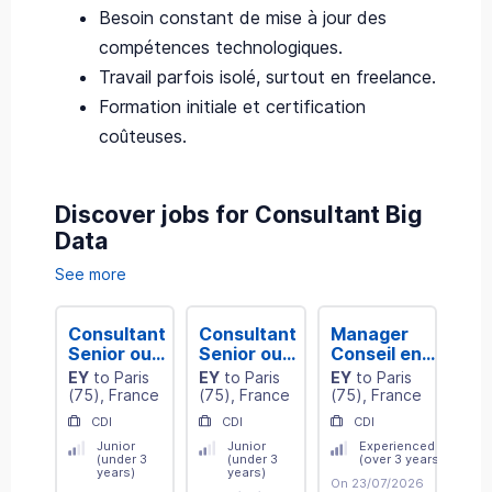
Besoin constant de mise à jour des
compétences technologiques.
Travail parfois isolé, surtout en freelance.
Formation initiale et certification
coûteuses.
Discover jobs for Consultant Big
Data
See more
Consultant
Consultant
Manager
Con
Senior ou
Senior ou
Conseil en
Sen
Manager
Manager
Data
Ma
EY
to
Paris
EY
to
Paris
EY
to
Paris
EY
Data
Data
Performance
Da
(
75
)
, France
(
75
)
, France
(
75
)
, France
(
75
Engineering
Engineering
Opérations
Arc
CDI
CDI
CDI
C
- secteur
- secteur
et Supply
sec
Junior
Junior
Experienced
Financier,
Financier,
Chain H/F
Fin
(under 3
(under 3
(over 3 years)
H/F
H/F
H/F
years)
years)
On 23/07/2026