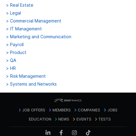
>
Real Estate
>
Legal
>
Commercial Management
>
IT Management
>
Marketing and Communication
>
Payroll
>
Product
>
QA
>
HR
>
Risk Management
>
Systems and Networks
JOB OFFERS
MEMBERS
COMPANIES
JOBS
EDUCATION
NEWS
EVENTS
TESTS