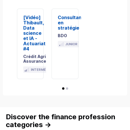
[Vidéo]
Consultant(e)
Thibault,
en
Data
stratégie
science
BDO
et IA -
Discover
Actuariat
JUNIOR
#4
Crédit Agricole
Assurances
Discover
INTERMÉDIAIRE
avis
avis
Discover the finance profession
categories
→