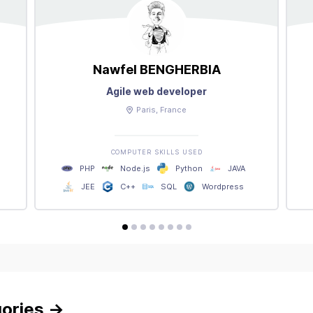
Nawfel
BENGHERBIA
Agile web developer
Paris
, France
COMPUTER SKILLS USED
PHP
Node.js
Python
JAVA
JEE
C++
SQL
Wordpress
avis
avis
avis
avis
avis
avis
avis
avis
gories
→