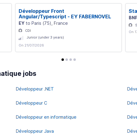
Développeur Front
Sta
Angular/Typescript - EY FABERNOVEL
BNP
EY
to
Paris
(
75
)
, France
CDI
On 1
Junior (under 3 years)
On 21/07/2026
avis
avis
avis
avis
atique jobs
Développeur .NET
Déve
Développeur C
Déve
Développeur en informatique
Déve
Développeur Java
Déve