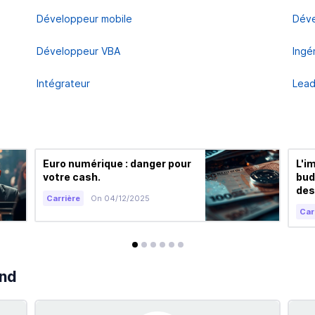
Développeur mobile
Déve
Développeur VBA
Ingé
Intégrateur
Lead
Euro numérique : danger pour
L'i
votre cash.
bud
des
Carrière
On 04/12/2025
Car
avis
avis
avis
avis
avis
avis
end