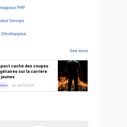
loppeur PHP
nieur Devops
 Développeur
See more
mpact caché des coupes
Finance Compor
gétaires sur la carrière
Le Biais de Réc
 jeunes
Pire Ennemi en
rière
On 26/11/2025
Carrière
On 21/1