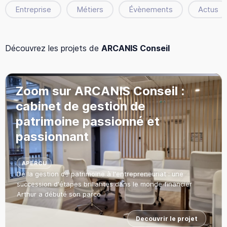
Entreprise
Métiers
Évènements
Actus
Découvrez les projets de
ARCANIS Conseil
Zoom sur ARCANIS Conseil :
cabinet de gestion de
patrimoine passionné et
passionnant
APERCU
De la gestion de patrimoine à l'entrepreneuriat : une
succession d'étapes brillantes dans le monde financier
Arthur a débuté son parco
Decouvrir le projet