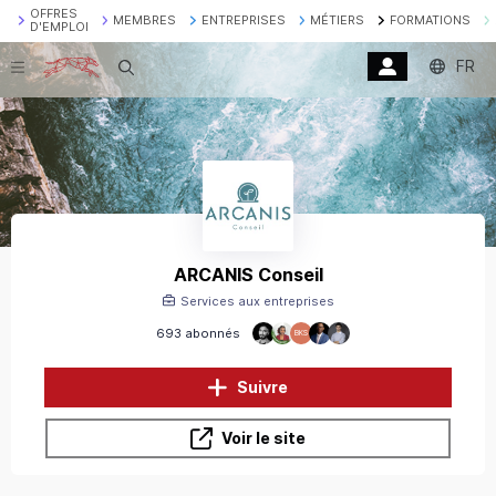
OFFRES
MEMBRES
ENTREPRISES
MÉTIERS
FORMATIONS
D'EMPLOI
FR
Recherche
ARCANIS Conseil
Services aux entreprises
693 abonnés
BKS
Suivre
Voir le site