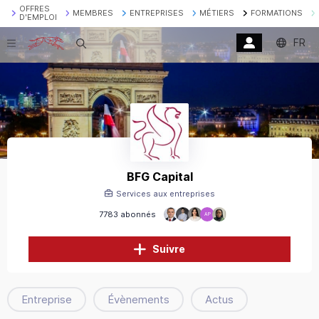
OFFRES
MEMBRES
ENTREPRISES
MÉTIERS
FORMATIONS
D'EMPLOI
FR
Recherche
BFG Capital
Services aux entreprises
7783 abonnés
AP
Suivre
Entreprise
Évènements
Actus