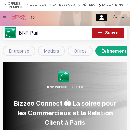
OFFRES
MEMBRES
ENTREPRISES
MÉTIERS
FORMATIONS
D'EMPLOI
FR
Recherche
BNP Paribas
Suivre
Entreprise
Métiers
Offres
Évènements
BNP Paribas
présente
Bizzeo Connect 🏟️ La soirée pour
les Commerciaux et la Relation
Client à Paris