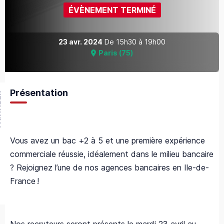
ÉVÈNEMENT TERMINÉ
23 avr. 2024
De
15h30
à
19h00
Paris
(
75
)
Présentation
GER
Vous avez un bac +2 à 5 et une première expérience
commerciale réussie, idéalement dans le milieu bancaire
? Rejoignez l’une de nos agences bancaires en Ile-de-
France !