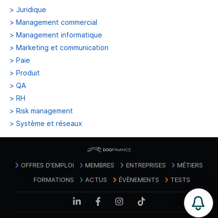
>
Juridique
>
Management commercial
>
Management informatique
>
Marketing et communication
>
Paie
>
Produit
>
QA
>
RH
>
Risk management
>
Système et réseaux
OFFRES D'EMPLOI
MEMBRES
ENTREPRISES
MÉTIERS
FORMATIONS
ACTUS
ÉVÈNEMENTS
TESTS