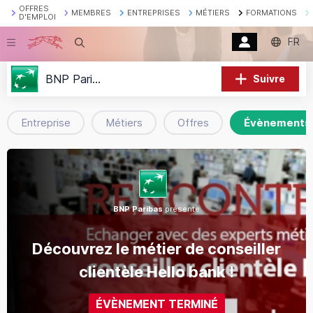
OFFRES
MEMBRES
ENTREPRISES
MÉTIERS
FORMATIONS
D'EMPLOI
FR
Recherche
BNP Paribas
Suivre
Entreprise
Métiers
Offres
Évènements
BNP Paribas
présente
Découvrez le métier de conseiller
clientèle Hello bank !
ÉVÈNEMENT TERMINÉ