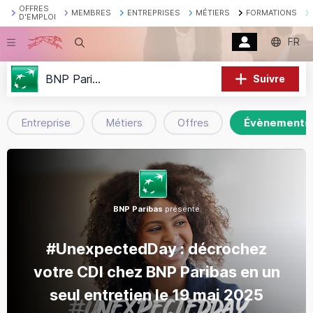
OFFRES
MEMBRES
ENTREPRISES
MÉTIERS
FORMATIONS
D'EMPLOI
FR
Recherche
BNP Paribas
Suivre
Entreprise
Métiers
Offres
Évènements
BNP Paribas
présente
#UnexpectedDay : décrochez
votre CDI chez BNP Paribas en un
seul entretien le 19 mai 2025