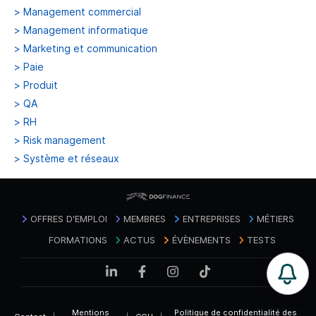
>
Management commercial
>
Management informatique
>
Marketing et communication
>
Paie
>
Produit
>
QA
>
RH
>
Risk management
>
Système et réseaux
OFFRES D'EMPLOI
MEMBRES
ENTREPRISES
MÉTIERS
FORMATIONS
ACTUS
ÉVÈNEMENTS
TESTS
Mentions
Politique de confidentialité des