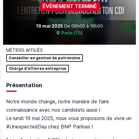
ÉVÈNEMENT TERMINÉ
19 mai 2025
De
06h00
à
16h00
Paris
(
75
)
MÉTIERS AFFILIÉS
Conseiller en gestion de patrimoine
GER
Chargé d'affaires entreprise
Présentation
Notre monde change, notre manière de faire
connaissance avec nos candidats aussi !
Le lundi 19 mai 2025, nous vous proposons de vivre un
#UnexpectedDay chez BNP Paribas !