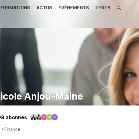
FORMATIONS
ACTUS
ÉVÈNEMENTS
TESTS
Recherche
ricole Anjou-Maine
8 abonnés
BR
KN
SH
 / Finance