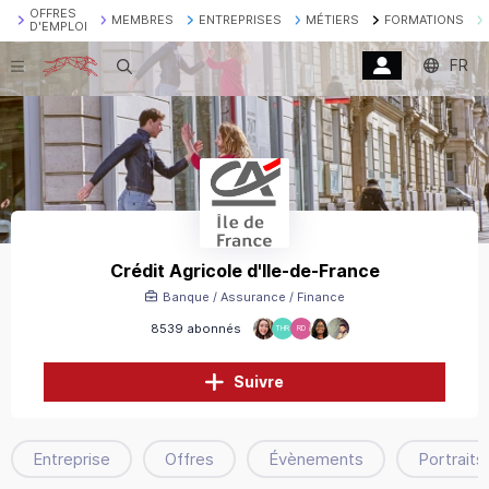
OFFRES
MEMBRES
ENTREPRISES
MÉTIERS
FORMATIONS
D'EMPLOI
FR
Recherche
Crédit Agricole d'Ile-de-France
Banque / Assurance / Finance
8539 abonnés
THR
RD
Suivre
Entreprise
Offres
Évènements
Portraits