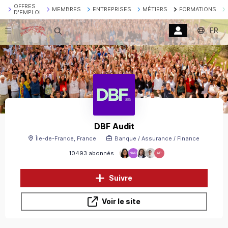
OFFRES
MEMBRES
ENTREPRISES
MÉTIERS
FORMATIONS
D'EMPLOI
FR
Recherche
DBF Audit
Île-de-France, France
Banque / Assurance / Finance
10493 abonnés
NAR
AP
Suivre
Voir le site