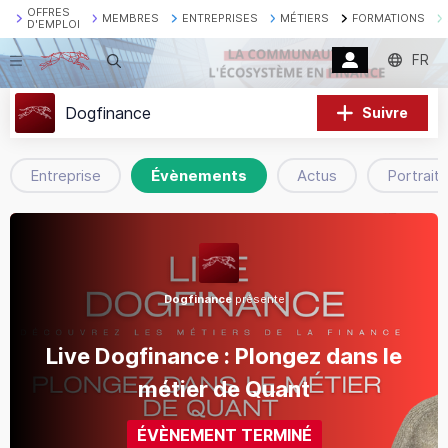
OFFRES
MEMBRES
ENTREPRISES
MÉTIERS
FORMATIONS
D'EMPLOI
FR
Recherche
Dogfinance
Suivre
Entreprise
Évènements
Actus
Portraits
Dogfinance
présente
Live Dogfinance : Plongez dans le
métier de Quant
ÉVÈNEMENT TERMINÉ