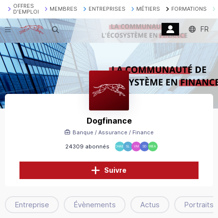
OFFRES
MEMBRES
ENTREPRISES
MÉTIERS
FORMATIONS
D'EMPLOI
FR
Recherche
Dogfinance
Banque / Assurance / Finance
24309 abonnés
CHABM
SL
VM
SD
WEA
Suivre
Entreprise
Évènements
Actus
Portraits