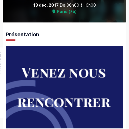
13 déc. 2017
De
08h00
à
16h00
Paris
(
75
)
Présentation
GER