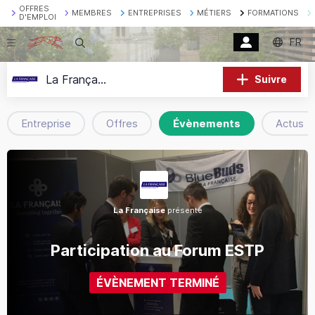
OFFRES
MEMBRES
ENTREPRISES
MÉTIERS
FORMATIONS
D'EMPLOI
FR
Recherche
La Française
Suivre
Entreprise
Offres
Évènements
Actus
La Française
présente
Participation au Forum ESTP
ÉVÈNEMENT TERMINÉ