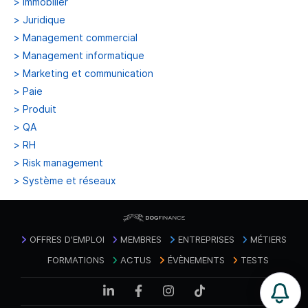
>
Immobilier
>
Juridique
>
Management commercial
>
Management informatique
>
Marketing et communication
>
Paie
>
Produit
>
QA
>
RH
>
Risk management
>
Système et réseaux
OFFRES D'EMPLOI
MEMBRES
ENTREPRISES
MÉTIERS
FORMATIONS
ACTUS
ÉVÈNEMENTS
TESTS