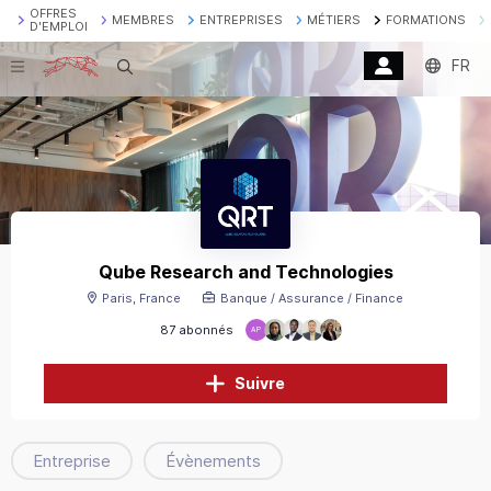
OFFRES
MEMBRES
ENTREPRISES
MÉTIERS
FORMATIONS
D'EMPLOI
FR
Recherche
Qube Research and Technologies
Paris, France
Banque / Assurance / Finance
87 abonnés
AP
Suivre
Entreprise
Évènements