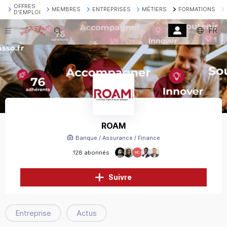
OFFRES
MEMBRES
ENTREPRISES
MÉTIERS
FORMATIONS
D'EMPLOI
FR
Recherche
ROAM
Banque / Assurance / Finance
128 abonnés
MC
Suivre
Entreprise
Actus