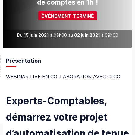
de comptes en 1h !
ÉVÈNEMENT TERMINÉ
Du
15 juin 2021
à 08h00 au
02 juin 2021
à 09h00
GER
Présentation
WEBINAR LIVE EN COLLABORATION AVEC CLCG
Experts-Comptables,
démarrez votre projet
d’automatisation de tenue