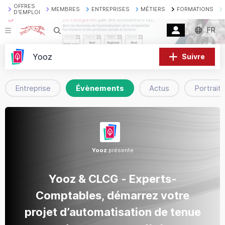
OFFRES
MEMBRES
ENTREPRISES
MÉTIERS
FORMATIONS
D'EMPLOI
FR
Recherche
Yooz
Suivre
Entreprise
Évènements
Actus
Portraits
Yooz
présente
Yooz & CLCG - Experts-
Comptables, démarrez votre
projet d’automatisation de tenue