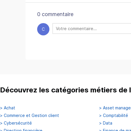
0 commentaire
C
Découvrez les catégories métiers de l
>
Achat
>
Asset manag
>
Commerce et Gestion client
>
Comptabilité
>
Cybersécurité
>
Data
>
Direction financière
>
Finance de m