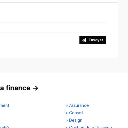
Envoyer
a finance
→
ement
>
Assurance
>
Conseil
>
Design
arché
>
Gestion de patrimoine