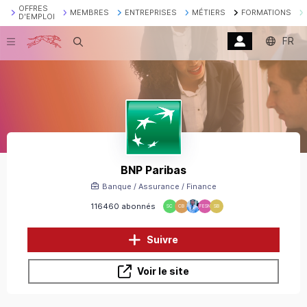
OFFRES
MEMBRES
ENTREPRISES
MÉTIERS
FORMATIONS
D'EMPLOI
FR
Recherche
BNP Paribas
Banque / Assurance / Finance
116460 abonnés
SC
CB
FESN
SB
Suivre
Voir le site