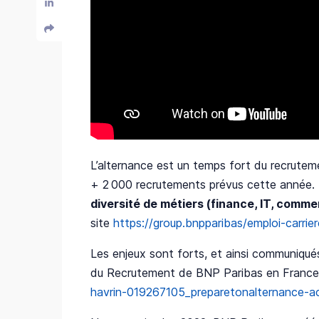
L’alternance est un temps fort du recrute
+ 2 000 recrutements prévus cette année. 
diversité de métiers (finance, IT, comm
site
https://group.bnpparibas/emploi-carrie
Les enjeux sont forts, et ainsi communiqué
du Recrutement de BNP Paribas en France
havrin-019267105_preparetonalternance-