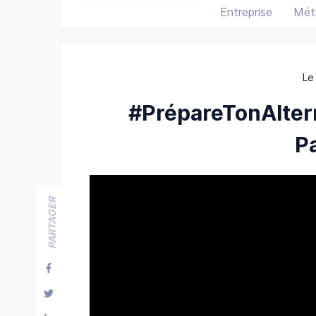
Entreprise
Méti
Le
#PrépareTonAlte
P
PARTAGER