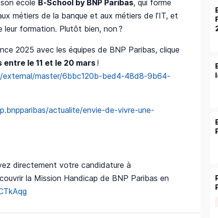
 son école
B-School by BNP Paribas
, qui forme
ux métiers de la banque et aux métiers de l’IT, et
e leur formation. Plutôt bien, non ?
ance 2025 avec les équipes de BNP Paribas, clique
entre le 11 et le 20 mars
!
mh/external/master/6bbc120b-bed4-48d8-9b64-
up.bnpparibas/actualite/envie-de-vivre-une-
yez directement votre candidature à
écouvrir la Mission Handicap de BNP Paribas en
LCTkAqg