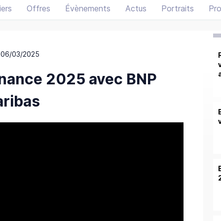
ers
Offres
Évènements
Actus
Portraits
Pro
 06/03/2025
rnance 2025 avec BNP
aribas