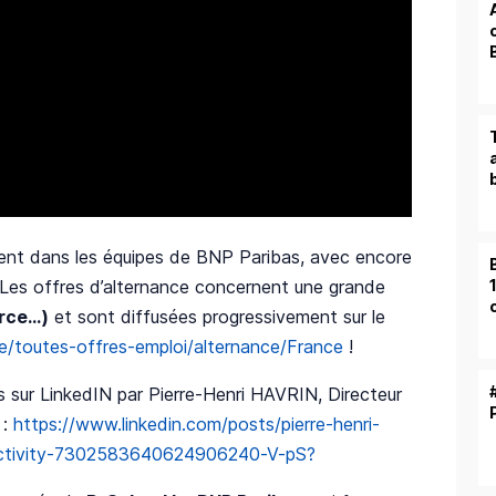
ment dans les équipes de BNP Paribas, avec encore
Les offres d’alternance concernent une grande
erce…)
et sont diffusées progressivement sur le
re/toutes-offres-emploi/alternance/France
!
s sur LinkedIN par Pierre-Henri HAVRIN, Directeur
 :
https://www.linkedin.com/posts/pierre-henri-
activity-7302583640624906240-V-pS?