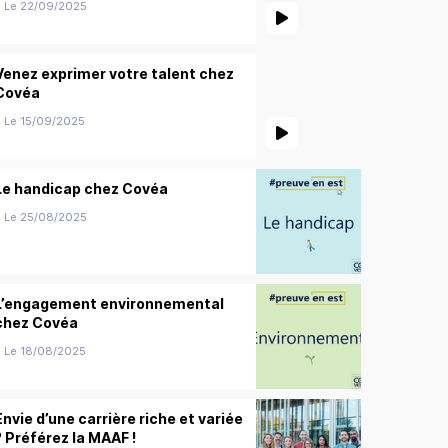
Le 22/09/2025
Venez exprimer votre talent chez
Covéa
Le 15/09/2025
Le handicap chez Covéa
Le 25/08/2025
L’engagement environnemental
chez Covéa
Le 18/08/2025
Envie d’une carrière riche et variée
? Préférez la MAAF !