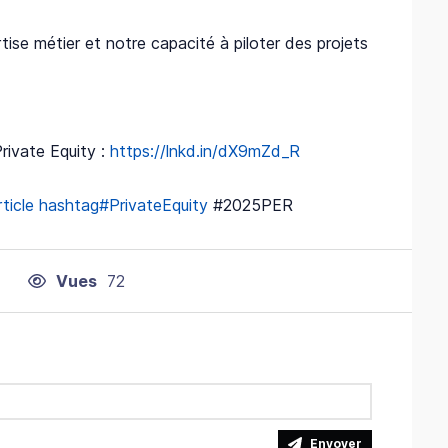
tise métier et notre capacité à piloter des projets
Private Equity :
https://lnkd.in/dX9mZd_R
ticle
hashtag#PrivateEquity
#2025PER
Vues
72
Envoyer