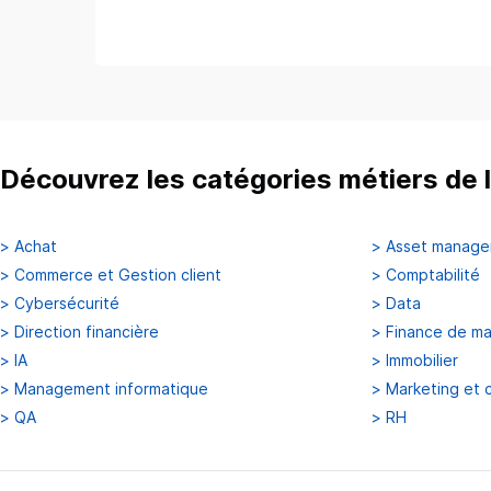
Découvrez les catégories métiers de l
>
Achat
>
Asset manag
>
Commerce et Gestion client
>
Comptabilité
>
Cybersécurité
>
Data
>
Direction financière
>
Finance de m
>
IA
>
Immobilier
>
Management informatique
>
Marketing et 
>
QA
>
RH