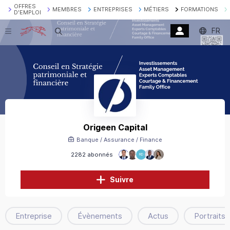
OFFRES
MEMBRES
ENTREPRISES
MÉTIERS
FORMATIONS
D'EMPLOI
FR
Recherche
Origeen Capital
Banque / Assurance / Finance
2282 abonnés
RD
Suivre
Entreprise
Évènements
Actus
Portraits