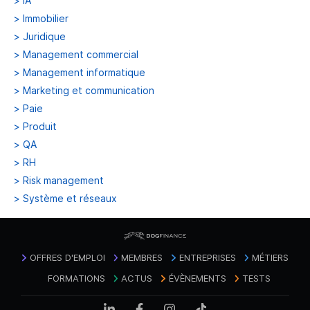
>
IA
>
Immobilier
>
Juridique
>
Management commercial
>
Management informatique
>
Marketing et communication
>
Paie
>
Produit
>
QA
>
RH
>
Risk management
>
Système et réseaux
OFFRES D'EMPLOI
MEMBRES
ENTREPRISES
MÉTIERS
FORMATIONS
ACTUS
ÉVÈNEMENTS
TESTS